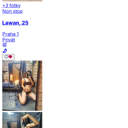
+3 fotky
Non stop
Lawan
, 25
Praha 1
Privát