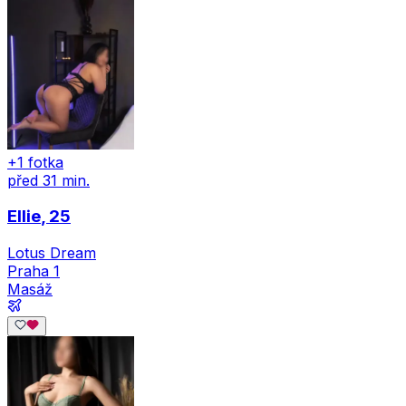
+1 fotka
před 31 min.
Ellie
, 25
Lotus Dream
Praha 1
Masáž