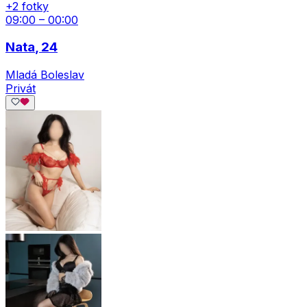
+2 fotky
09:00 – 00:00
Nata
, 24
Mladá Boleslav
Privát