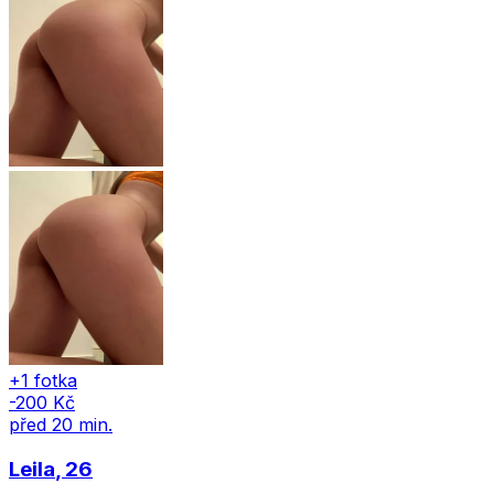
+1 fotka
-200 Kč
před 20 min.
Leila
, 26