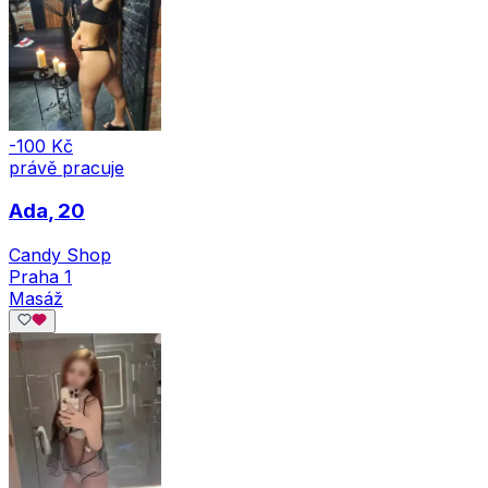
-100 Kč
právě pracuje
Ada
, 20
Candy Shop
Praha 1
Masáž