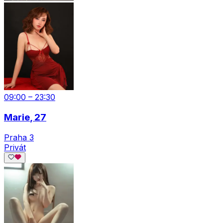
09:00 – 23:30
Marie
, 27
Praha 3
Privát