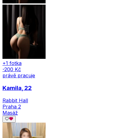
+1 fotka
-200 Kč
právě pracuje
Kamila
, 22
Rabbit Hall
Praha 2
Masáž