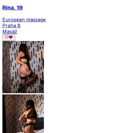
Rina
, 19
European massage
Praha 8
Masáž